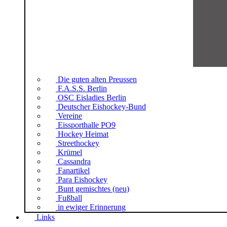
Die guten alten Preussen
F.A.S.S. Berlin
OSC Eisladies Berlin
Deutscher Eishockey-Bund
Vereine
Eissporthalle PO9
Hockey Heimat
Streethockey
Krümel
Cassandra
Fanartikel
Para Eishockey
Bunt gemischtes (neu)
Fußball
in ewiger Erinnerung
Links