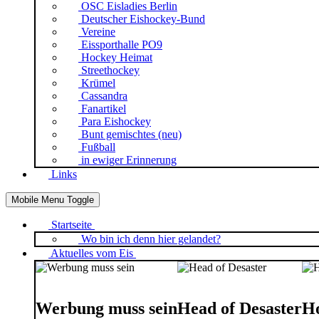
OSC Eisladies Berlin
Deutscher Eishockey-Bund
Vereine
Eissporthalle PO9
Hockey Heimat
Streethockey
Krümel
Cassandra
Fanartikel
Para Eishockey
Bunt gemischtes (neu)
Fußball
in ewiger Erinnerung
Links
Mobile Menu Toggle
Startseite
Wo bin ich denn hier gelandet?
Aktuelles vom Eis
Werbung muss sein
Head of Desaster
Ho