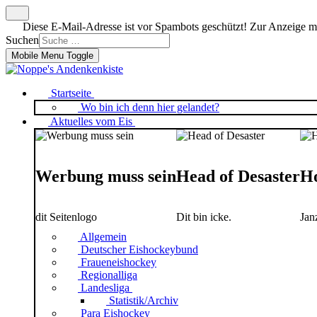
Diese E-Mail-Adresse ist vor Spambots geschützt! Zur Anzeige mus
Suchen
Mobile Menu Toggle
Startseite
Wo bin ich denn hier gelandet?
Aktuelles vom Eis
Werbung muss sein
Head of Desaster
Ho
dit Seitenlogo
Dit bin icke.
Jan
Allgemein
Deutscher Eishockeybund
Fraueneishockey
Regionalliga
Landesliga
Statistik/Archiv
Para Eishockey