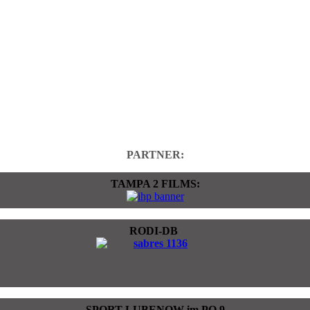
PARTNER:
TAMPA 2 FILMS:
RODI-DB
SPORT LUBENOW im PO 9