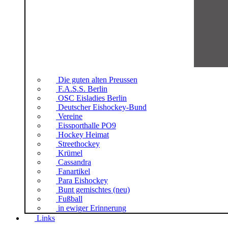
Die guten alten Preussen
F.A.S.S. Berlin
OSC Eisladies Berlin
Deutscher Eishockey-Bund
Vereine
Eissporthalle PO9
Hockey Heimat
Streethockey
Krümel
Cassandra
Fanartikel
Para Eishockey
Bunt gemischtes (neu)
Fußball
in ewiger Erinnerung
Links