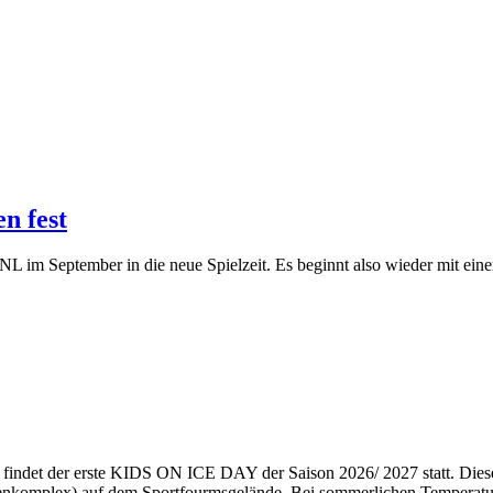
n fest
L im September in die neue Spielzeit. Es beginnt also wieder mit einer
indet der erste KIDS ON ICE DAY der Saison 2026/ 2027 statt. Dieses
llenkomplex) auf dem Sportfourmsgelände. Bei sommerlichen Temperat