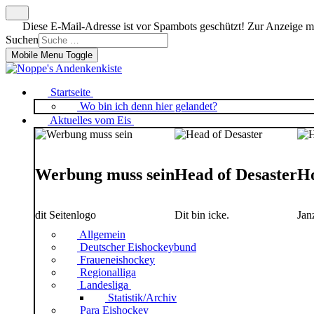
Diese E-Mail-Adresse ist vor Spambots geschützt! Zur Anzeige mus
Suchen
Mobile Menu Toggle
Startseite
Wo bin ich denn hier gelandet?
Aktuelles vom Eis
Werbung muss sein
Head of Desaster
Ho
dit Seitenlogo
Dit bin icke.
Jan
Allgemein
Deutscher Eishockeybund
Fraueneishockey
Regionalliga
Landesliga
Statistik/Archiv
Para Eishockey