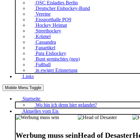
OSC Eisladies Berlin
Deutscher Eishockey-Bund
Vereine
Eissporthalle PO9
Hockey Heimat
Streethockey
Krümel
Cassandra
Fanartikel
Para Eishockey
Bunt gemischtes (neu)
Fußball
in ewiger Erinnerung
Links
Mobile Menu Toggle
Startseite
Wo bin ich denn hier gelandet?
Aktuelles vom Eis
Werbung muss sein
Head of Desaster
Ho