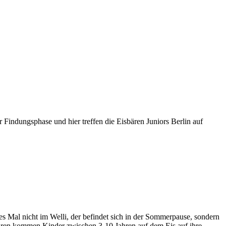
 Findungsphase und hier treffen die Eisbären Juniors Berlin auf
 Mal nicht im Welli, der befindet sich in der Sommerpause, sondern
uren kommen Kinder zwischen 3-10 Jahren auf dem Eis auf ihre