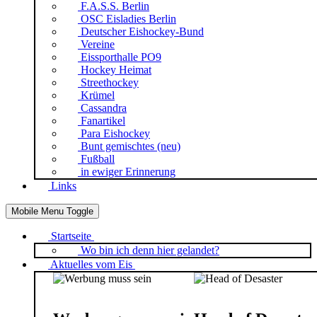
F.A.S.S. Berlin
OSC Eisladies Berlin
Deutscher Eishockey-Bund
Vereine
Eissporthalle PO9
Hockey Heimat
Streethockey
Krümel
Cassandra
Fanartikel
Para Eishockey
Bunt gemischtes (neu)
Fußball
in ewiger Erinnerung
Links
Mobile Menu Toggle
Startseite
Wo bin ich denn hier gelandet?
Aktuelles vom Eis