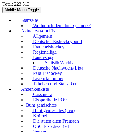
Total:
223.513
Mobile Menu Toggle
Startseite
Wo bin ich denn hier gelandet?
Aktuelles vom Eis
Allgemein
Deutscher Eishockeybund
Fraueneishockey
Regionalliga
Landesliga
Statistik/Archiv
Deutsche Nachwuchs Liga
Para Eishockey
Livetickerarchiv
Tabellen und Statistiken
Andenkenkiste
Cassandra
Eissporthalle PO9
Bunt gemischtes
Bunt gemischtes (neu)
Krümel
Die guten alten Preussen
OSC Eisladies Berlin
Vereine