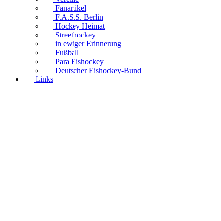
Fanartikel
F.A.S.S. Berlin
Hockey Heimat
Streethockey
in ewiger Erinnerung
Fußball
Para Eishockey
Deutscher Eishockey-Bund
Links