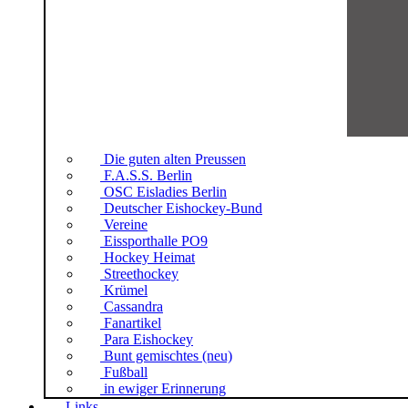
Die guten alten Preussen
F.A.S.S. Berlin
OSC Eisladies Berlin
Deutscher Eishockey-Bund
Vereine
Eissporthalle PO9
Hockey Heimat
Streethockey
Krümel
Cassandra
Fanartikel
Para Eishockey
Bunt gemischtes (neu)
Fußball
in ewiger Erinnerung
Links