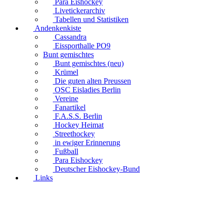
Para Eishockey
Livetickerarchiv
Tabellen und Statistiken
Andenkenkiste
Cassandra
Eissporthalle PO9
Bunt gemischtes
Bunt gemischtes (neu)
Krümel
Die guten alten Preussen
OSC Eisladies Berlin
Vereine
Fanartikel
F.A.S.S. Berlin
Hockey Heimat
Streethockey
in ewiger Erinnerung
Fußball
Para Eishockey
Deutscher Eishockey-Bund
Links