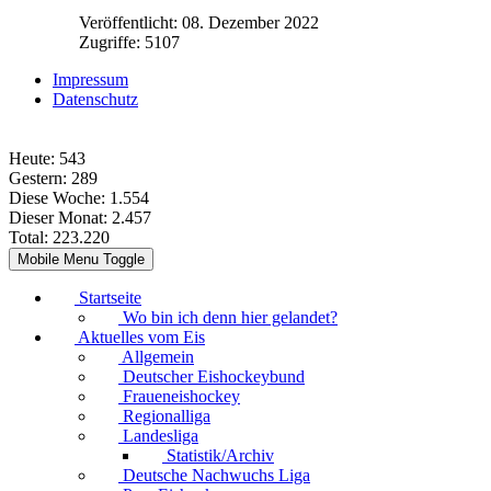
Veröffentlicht: 08. Dezember 2022
Zugriffe: 5107
Impressum
Datenschutz
Heute:
543
Gestern:
289
Diese Woche:
1.554
Dieser Monat:
2.457
Total:
223.220
Mobile Menu Toggle
Startseite
Wo bin ich denn hier gelandet?
Aktuelles vom Eis
Allgemein
Deutscher Eishockeybund
Fraueneishockey
Regionalliga
Landesliga
Statistik/Archiv
Deutsche Nachwuchs Liga