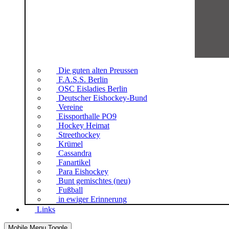
Die guten alten Preussen
F.A.S.S. Berlin
OSC Eisladies Berlin
Deutscher Eishockey-Bund
Vereine
Eissporthalle PO9
Hockey Heimat
Streethockey
Krümel
Cassandra
Fanartikel
Para Eishockey
Bunt gemischtes (neu)
Fußball
in ewiger Erinnerung
Links
Mobile Menu Toggle