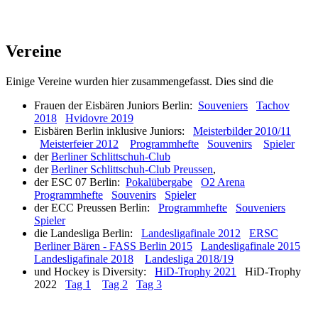
Vereine
Einige Vereine wurden hier zusammengefasst. Dies sind die
Frauen der Eisbären Juniors Berlin:
Souveniers
Tachov
2018
Hvidovre 2019
Eisbären Berlin inklusive Juniors:
Meisterbilder 2010/11
Meisterfeier 2012
Programmhefte
Souvenirs
Spieler
der
Berliner Schlittschuh-Club
der
Berliner Schlittschuh-Club Preussen
,
der ESC 07 Berlin:
Pokalübergabe
O2 Arena
Programmhefte
Souvenirs
Spieler
der ECC Preussen Berlin:
Programmhefte
Souveniers
Spieler
die Landesliga Berlin:
Landesligafinale 2012
ERSC
Berliner Bären - FASS Berlin 2015
Landesligafinale 2015
Landesligafinale 2018
Landesliga 2018/19
und Hockey is Diversity:
HiD-Trophy 2021
HiD-Trophy
2022
Tag 1
Tag 2
Tag 3