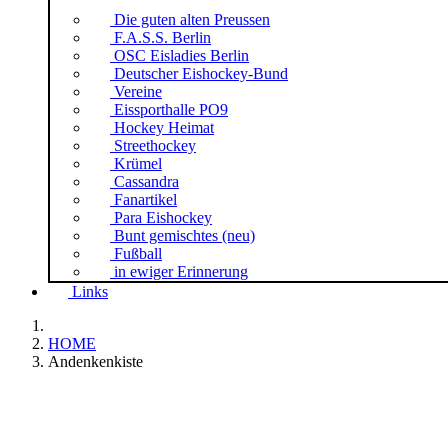
Die guten alten Preussen
F.A.S.S. Berlin
OSC Eisladies Berlin
Deutscher Eishockey-Bund
Vereine
Eissporthalle PO9
Hockey Heimat
Streethockey
Krümel
Cassandra
Fanartikel
Para Eishockey
Bunt gemischtes (neu)
Fußball
in ewiger Erinnerung
Links
HOME
Andenkenkiste