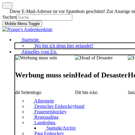
Diese E-Mail-Adresse ist vor Spambots geschützt! Zur Anzeige mus
Suchen
Mobile Menu Toggle
Startseite
Wo bin ich denn hier gelandet?
Aktuelles vom Eis
Werbung muss sein
Head of Desaster
Ho
dit Seitenlogo
Dit bin icke.
Jan
Allgemein
Deutscher Eishockeybund
Fraueneishockey
Regionalliga
Landesliga
Statistik/Archiv
Para Eishockey