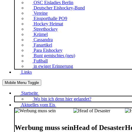
OSC Eisladies Berlin
Deutscher Eishockey-Bund
Vereine
Eissporthalle PO9
Hockey Heimat
Streethockey
Krümel
Cassandra
Fanartikel
Para Eishockey
Bunt gemischtes (neu)
Fußball
in ewiger Erinnerung
Links
Mobile Menu Toggle
Startseite
Wo bin ich denn hier gelandet?
Aktuelles vom Eis
Werbung muss sein
Head of Desaster
Ho