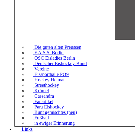
Die guten alten Preussen
F.A.S.S. Berlin
OSC Eisladies Berlin
Deutscher Eishockey-Bund
Vereine
Eissporthalle PO9
Hockey Heimat
Streethockey
Krümel
Cassandra
Fanartikel
Para Eishockey
Bunt gemischtes (neu)
Fußball
in ewiger Erinnerung
Links