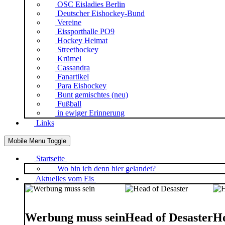
OSC Eisladies Berlin
Deutscher Eishockey-Bund
Vereine
Eissporthalle PO9
Hockey Heimat
Streethockey
Krümel
Cassandra
Fanartikel
Para Eishockey
Bunt gemischtes (neu)
Fußball
in ewiger Erinnerung
Links
Mobile Menu Toggle
Startseite
Wo bin ich denn hier gelandet?
Aktuelles vom Eis
Werbung muss sein
Head of Desaster
Ho