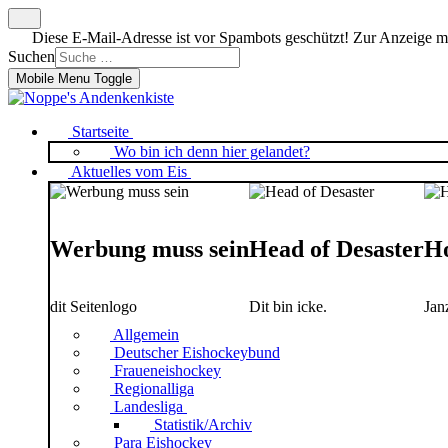
Diese E-Mail-Adresse ist vor Spambots geschützt! Zur Anzeige mus
Suchen
Mobile Menu Toggle
Startseite
Wo bin ich denn hier gelandet?
Aktuelles vom Eis
Werbung muss sein
Head of Desaster
Ho
dit Seitenlogo
Dit bin icke.
Jan
Allgemein
Deutscher Eishockeybund
Fraueneishockey
Regionalliga
Landesliga
Statistik/Archiv
Para Eishockey