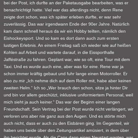
bei der Post, ich durfte an der Paketausgabe bearbeiten, was er
benachrichtigt hatte. Viel war das allerdings nicht, denn Rene
zeigte dort schon, was ich später erleben durfte, er war sehr
zuverlässig. Das war irgendwann Ende der 90er Jahre. Natürlich
kam dann schnell heraus da wir ein Hobby teilten, nämlich den
Eishockeysport. Und so kam es dort dann auch zum ersten
lustigen Erlebnis. An einem Freitag saß ich wieder wie auf heißen
Kohlen auf Arbeit und wartete darauf, in die Eissporthalle
Jafféstraße zu fahren. Geplant war, wie so oft, eine Tour mit dem
Taxi. Und es wurde auch eine, aber was für eine. Rene war ja
schon immer kräftig gebaut und fuhr lange einen Motorroller. Er
also zu mir „Ich nehme dich auf dem Roller mit, habe aber keinen
zweiten Helm.“ Ich so „Wer brauch den schon, sitze ja hinter Dir
und bin vor allem geschützt, inklusive uniformiertem Personal, weil
mich sieht ja auch keiner.“ Das war der Beginn einer langen
Freundschaft. Sein Vertrag bei der Post wurde nicht verlängert, wir
verloren uns aber nie ganz aus den Augen. Und es störte mich
auch nicht, dass er auch zu den Eisbären ging. Im Gegenteil, wir
haben uns beide über den Zeitungsartikel amüsiert, in dem über
ihn berichtet wurde. Als die Caps dann einen Neustart wagten, war