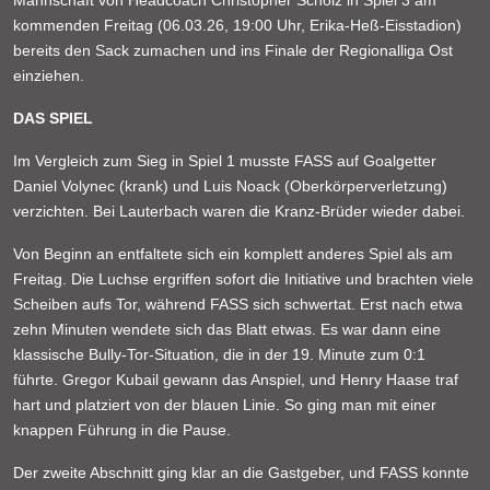
Mannschaft von Headcoach Christopher Scholz in Spiel 3 am
kommenden Freitag (06.03.26, 19:00 Uhr, Erika-Heß-Eisstadion)
bereits den Sack zumachen und ins Finale der Regionalliga Ost
einziehen.
DAS SPIEL
Im Vergleich zum Sieg in Spiel 1 musste FASS auf Goalgetter
Daniel Volynec (krank) und Luis Noack (Oberkörperverletzung)
verzichten. Bei Lauterbach waren die Kranz-Brüder wieder dabei.
Von Beginn an entfaltete sich ein komplett anderes Spiel als am
Freitag. Die Luchse ergriffen sofort die Initiative und brachten viele
Scheiben aufs Tor, während FASS sich schwertat. Erst nach etwa
zehn Minuten wendete sich das Blatt etwas. Es war dann eine
klassische Bully-Tor-Situation, die in der 19. Minute zum 0:1
führte. Gregor Kubail gewann das Anspiel, und Henry Haase traf
hart und platziert von der blauen Linie. So ging man mit einer
knappen Führung in die Pause.
Der zweite Abschnitt ging klar an die Gastgeber, und FASS konnte