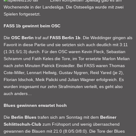
Einen kompletten Spieltag gab es am
Wochenende in der Landesliga. Die Ostseeliga wurde mit zwei
Spielen fortgesetzt.
FASS 1b gewinnt beim OSC
Die
OSC Berlin
traf auf
FASS Berlin 1b
. Die Weddinger gingen als
Favorit in diese Partie und sie setzten sich auch deutlich mit 3:11
(1:3/1:5/1:3) durch. Für den OSC waren Kevin Fleck, Sebastian
Schramm und Fatih Keles die Tore, im Tor ersetzte Marlon Melian
nach zehn Minuten Patrick Einsiedler. Bei FASS waren Thomas
Cote-Miller, Lennart Hellwig, Gustav Nygren, Reid Yared (je 2),
Florian Idschok, Meik Palicki und Julian Wagner erfolgreich. Es
wurden insgesamt nur zehn Strafminuten verteilt, es geht also
auch anders…
Blues gewinnen erwartet hoch
Die
Berlin Blues
trafen sich am Sonntag mit dem
Berliner
Schlittschuh-Club
zum Frühsport und wenig überraschend
gewannen die Blauen mit 21:0 (8:0/5:0/8:0). Die Tore der Blues