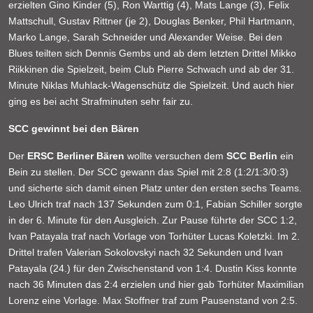
erzielten Gino Kinder (5), Ron Warttig (4), Mats Lange (3), Felix
Mattschull, Gustav Rittner (je 2), Douglas Benker, Phil Hartmann,
Marko Lange, Sarah Schneider und Alexander Weise. Bei den
Blues teilten sich Dennis Gembs und ab dem letzten Drittel Mikko
Riikkinen die Spielzeit, beim Club Pierre Schwach und ab der 31.
Minute Niklas Muhlack-Wagenschütz die Spielzeit. Und auch hier
ging es bei acht Strafminuten sehr fair zu.
SCC gewinnt bei den Bären
Der
ERSC Berliner Bären
wollte versuchen dem
SCC Berlin
ein
Bein zu stellen. Der SCC gewann das Spiel mit 2:8 (1:2/1:3/0:3)
und sicherte sich damit einen Platz unter den ersten sechs Teams.
Leo Ulrich traf nach 137 Sekunden zum 0:1, Fabian Schiller sorgte
in der 6. Minute für den Ausgleich. Zur Pause führte der SCC 1:2,
Ivan Patayala traf nach Vorlage von Torhüter Lucas Koletzki. Im 2.
Drittel trafen Valerian Sokolovskyi nach 32 Sekunden und Ivan
Patayala (24.) für den Zwischenstand von 1:4. Dustin Kiss konnte
nach 36 Minuten das 2:4 erzielen und hier gab Torhüter Maximilian
Lorenz eine Vorlage. Max Stoffner traf zum Pausenstand von 2:5.