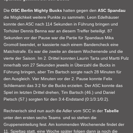
Die
OSC Berlin Mighty Bucks
hatten gegen den
ASC Spandau
die Möglichkeit weitere Punkte zu sammeln. Leon Edelhäuser
konnte den ASC nach 114 Sekunden in Führung bringen und
Torhüter Dennis Benna war an diesem Treffer beteiligt. 87
Sekunden vor der Pause war die Partie für Spandaus Mika
Gromoll beendet, er kassierte nach einem Bandencheck eine
Matchstrafe. Es war die zweite an diesem Wochenende und die
vierte der Saison. Im 2. Drittel konnten Laurin Tarta und Martti Pulz
innerhalb von 27 Sekunden jeweils in Überzahl die Bucks in
Führung bringen, aber Tim Bartsch sorgte nach 28 Minuten für
den Ausgleich. Vier Minuten vor der 2. Pause konnte Felix
Schliemann das 3:2 für die Bucks erzielen. Der ASC konnte das
Spiel im letzten Drittel drehen, Tim Bartsch (46.) und Daniel
Pietsch (57.) sorgten für den 3:4-Endstand (0:1/3:1/0:2).
Rechnerisch sind nun auch die Adler vom SCC in der
Tabelle
unter den ersten sechs Teams und so stehen die
Gruppeneinteilung fest. Am kommenden Wochenende findet der
11. Spieltag statt, eine Woche später folgen dann ja noch die