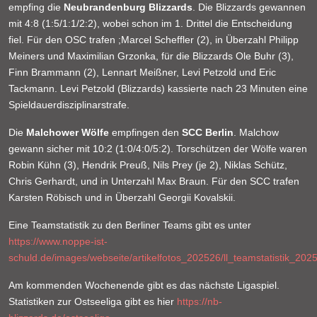
empfing die
Neubrandenburg Blizzards
. Die Blizzards gewannen
mit 4:8 (1:5/1:1/2:2), wobei schon im 1. Drittel die Entscheidung
fiel. Für den OSC trafen ;Marcel Scheffler (2), in Überzahl Philipp
Meiners und Maximilian Grzonka, für die Blizzards Ole Buhr (3),
Finn Brammann (2), Lennart Meißner, Levi Petzold und Eric
Tackmann. Levi Petzold (Blizzards) kassierte nach 23 Minuten eine
Spieldauerdisziplinarstrafe.
Die
Malchower Wölfe
empfingen den
SCC Berlin
. Malchow
gewann sicher mit 10:2 (1:0/4:0/5:2). Torschützen der Wölfe waren
Robin Kühn (3), Hendrik Preuß, Nils Prey (je 2), Niklas Schütz,
Chris Gerhardt, und in Unterzahl Max Braun. Für den SCC trafen
Karsten Röbisch und in Überzahl Georgii Kovalskii.
Eine Teamstatistik zu den Berliner Teams gibt es unter
https://www.noppe-ist-
schuld.de/images/webseite/artikelfotos_202526/ll_teamstatistik_202
Am kommenden Wochenende gibt es das nächste Ligaspiel.
Statistiken zur Ostseeliga gibt es hier
https://nb-