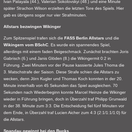
Ivan Patayala (44.), Valerian Sokolovskyi (48.) und eine Minute
später Strachon Wilson erzielten die letzten Tore des Spiels. Hier
gab es übrigens sogar nur vier Strafminuten.
Allstars bezwingen Wikinger
Zum Spitzenspiel trafen sich die
FASS Berlin Allstars
und die
Wikingern vom BSchC
. Es wurde ein spannendes Spiel,
allerdings mit einem faden Beigeschmack. Zunächst brachten Joris
Gabrisch (6.) und Janis Glöden (8.) die Wikingermit 0:2 in
Führung. Zwei Minuten vor der Pause kassierte Jules Thoma die
3. Matschstrafe der Saison. Diese Strafe schien die Allstars zu
wecken, denn Jörn Kugler und Thomas Koch konnten in der 20.
Minute innerhalb von 45 Sekunden das Spiel ausgleichen. 70
Sekunden nach Wiederbeginn konnte Marcel Heinze die Wikinger
wieder in Führung bringen, doch in Überzahl traf Philipp Grunwald
in der 38. Minute zum 3:3. Die Entscheidung fiel fünf Minuten vor
dem Ende, in Überzahl traf Lucien Aicher zum 4:3 (2:1/1:1/1:0) für
die Allstars.
Spandau gewinnt bei den Bucks