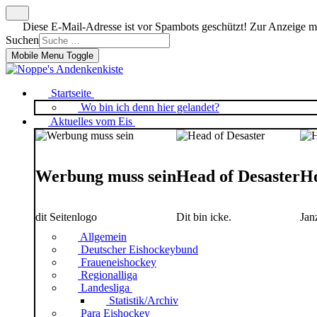
Diese E-Mail-Adresse ist vor Spambots geschützt! Zur Anzeige mus
Suchen
Mobile Menu Toggle
Startseite
Wo bin ich denn hier gelandet?
Aktuelles vom Eis
Werbung muss sein
Head of Desaster
Ho
dit Seitenlogo
Dit bin icke.
Jan
Allgemein
Deutscher Eishockeybund
Fraueneishockey
Regionalliga
Landesliga
Statistik/Archiv
Para Eishockey