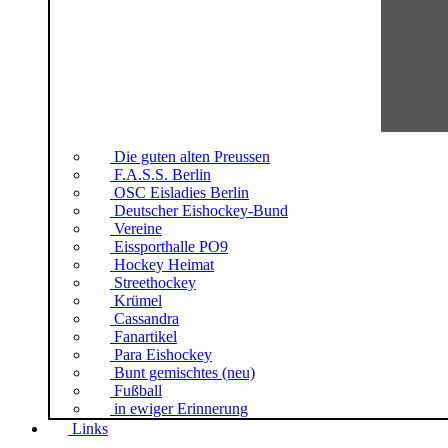
Die guten alten Preussen
F.A.S.S. Berlin
OSC Eisladies Berlin
Deutscher Eishockey-Bund
Vereine
Eissporthalle PO9
Hockey Heimat
Streethockey
Krümel
Cassandra
Fanartikel
Para Eishockey
Bunt gemischtes (neu)
Fußball
in ewiger Erinnerung
Links