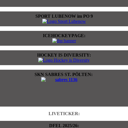
SPORT LUBENOW im PO 9
ICEHOCKEYPAGE:
HOCKEY IS DIVERSITY:
SKN SABRES ST. PÖLTEN:
LIVETICKER:
DFEL 2025/26: