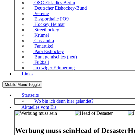
OSC Eisladies Berlin
Deutscher Eishockey-Bund
Vereine
Eissporthalle PO9
Hockey Heimat
Streethockey
Krümel
Cassandra
Fanartikel
Para Eishockey
Bunt gemischtes (neu)
Fußball
in ewiger Erinnerung
Links
Mobile Menu Toggle
Startseite
Wo bin ich denn hier gelandet?
Aktuelles vom Eis
Werbung muss sein
Head of Desaster
Ho