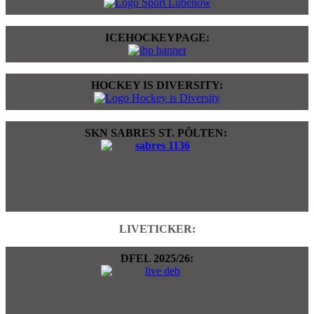
ICEHOCKEYPAGE:
HOCKEY IS DIVERSITY:
SKN SABRES ST. PÖLTEN:
LIVETICKER:
DFEL 2025/26: