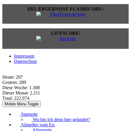
DEL ERGEBNISSE FLASHSCORE:
LIVESCORE:
Impressum
Datenschutz
Heute:
297
Gestern:
289
Diese Woche:
1.308
Dieser Monat:
2.211
Total:
222.974
Mobile Menu Toggle
Startseite
Wo bin ich denn hier gelandet?
Aktuelles vom Eis
Allgemein