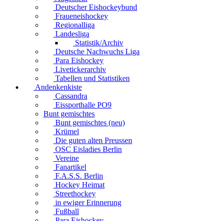
Deutscher Eishockeybund
Fraueneishockey
Regionalliga
Landesliga
Statistik/Archiv
Deutsche Nachwuchs Liga
Para Eishockey
Livetickerarchiv
Tabellen und Statistiken
Andenkenkiste
Cassandra
Eissporthalle PO9
Bunt gemischtes
Bunt gemischtes (neu)
Krümel
Die guten alten Preussen
OSC Eisladies Berlin
Vereine
Fanartikel
F.A.S.S. Berlin
Hockey Heimat
Streethockey
in ewiger Erinnerung
Fußball
Para Eishockey