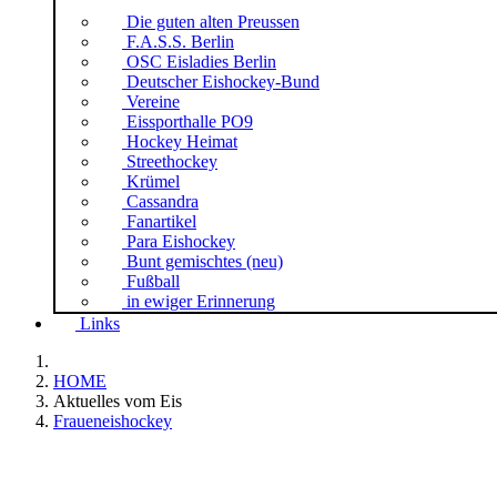
Die guten alten Preussen
F.A.S.S. Berlin
OSC Eisladies Berlin
Deutscher Eishockey-Bund
Vereine
Eissporthalle PO9
Hockey Heimat
Streethockey
Krümel
Cassandra
Fanartikel
Para Eishockey
Bunt gemischtes (neu)
Fußball
in ewiger Erinnerung
Links
HOME
Aktuelles vom Eis
Fraueneishockey