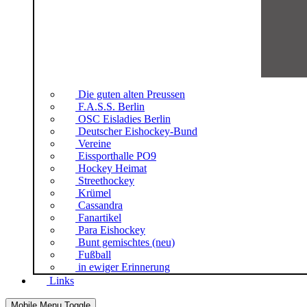
Die guten alten Preussen
F.A.S.S. Berlin
OSC Eisladies Berlin
Deutscher Eishockey-Bund
Vereine
Eissporthalle PO9
Hockey Heimat
Streethockey
Krümel
Cassandra
Fanartikel
Para Eishockey
Bunt gemischtes (neu)
Fußball
in ewiger Erinnerung
Links
Mobile Menu Toggle