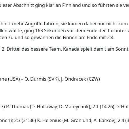
ieser Abschnitt ging klar an Finnland und so führten sie ve
hnitt mehr Angriffe fahren, sie kamen dabei nur nicht zum
 fallen wollte, ging 163 Sekunden vor dem Ende der Torhüter
ncen zu und so gewannen die Finnen am Ende mit 2:4.
m 2. Drittel das bessere Team. Kanada spielt damit am Sonn
ane (USA) – O. Durmis (SVK), J. Ondracek (CZW)
08:17) R. Thomas (D. Holloway, D. Mateychuk); 2:1 (14:26) D. Ho
nen); 2:3 (31:36) K. Helenius (M. Granlund, A. Barkov); 2:4 (