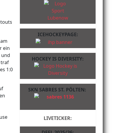
utouts
ICEHOCKEYPAGE:
 kam
r ein
e und
HOCKEY IS DIVERSITY:
traf
es 1:0
uf
SKN SABRES ST. PÖLTEN:
ten
ause
LIVETICKER:
DFEL 2025/26: