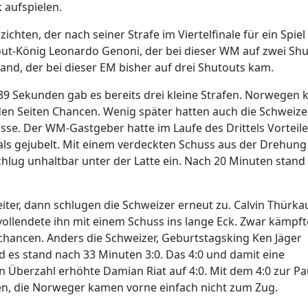
 aufspielen.
chten, der nach seiner Strafe im Viertelfinale für ein Spiel
ut-König Leonardo Genoni, der bei dieser WM auf zwei Sh
d, der bei dieser EM bisher auf drei Shutouts kam.
 39 Sekunden gab es bereits drei kleine Strafen. Norwegen
en Seiten Chancen. Wenig später hatten auch die Schweize
sse. Der WM-Gastgeber hatte im Laufe des Drittels Vorteil
s gejubelt. Mit einem verdeckten Schuss aus der Drehung 
chlug unhaltbar unter der Latte ein. Nach 20 Minuten stand 
iter, dann schlugen die Schweizer erneut zu. Calvin Thürka
 vollendete ihn mit einem Schuss ins lange Eck. Zwar kämpf
chancen. Anders die Schweizer, Geburtstagsking Ken Jäger
d es stand nach 33 Minuten 3:0. Das 4:0 und damit eine
in Überzahl erhöhte Damian Riat auf 4:0. Mit dem 4:0 zur P
den, die Norweger kamen vorne einfach nicht zum Zug.