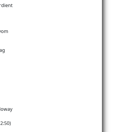
rdient
 vom
tag
lloway
32:50)