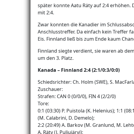
später konnte Aatu Räty auf 2:4 erhöhen. D
mit 2:4.
Zwar konnten die Kanadier im Schlussabsc
Anschlusstreffer. Da einfach kein Treffer
Eis. Finnland ließ bis zum Ende kaum Cha
Finnland siegte verdient, sie waren ab de
um den 3. Platz.
Kanada – Finnland 2:4 (2:1/0:3/0:0)
Schiedsrichter: Ch. Holm (SWE), S. MacFarl
Zuschauer:
Strafen: CAN 0 (0/0/0), FIN 4 (2/2/0)
Tore:
0:1 (03:30) P. Puistola (K. Helenius); 1:1 (
(M. Calabrini, D. Demelo);
2:2 (20:49) A. Barkov (M. Granlund, M. Lehto
A. Räty (J. Puljujärvi);