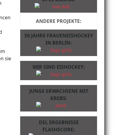
n
ancen
ANDERE PROJEKTE:
d
50 JAHRE FRAUENEISHOCKEY
IN BERLIN:
 im
n sie
WIR SIND EISHOCKEY:
JUNGE ERWACHSENE MIT
KREBS:
DEL ERGEBNISSE
FLASHSCORE: