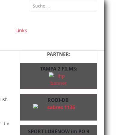
Suchen
Links
PARTNER:
TAMPA 2 FILMS:
ist.
RODI-DB
r die
SPORT LUBENOW im PO 9