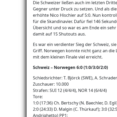
Die Schweizer ließen auch im letzten Drit
Gegner unter Druck zu setzen. Und als di
erhöhte Nico Hischier auf 5:0. Nun kontro
für die Skandinavier. Dafür fiel 146 Sekun
Übersicht und so war es am Ende ein sehr
damit auf 15 Shutouts aus.
Es war ein verdienter Sieg der Schweiz, s
Griff. Norwegen konnte nicht ganz an die
mit dem kleinen Finale viel erreicht.
Schweiz – Norwegen 6:0 (1:0/3:0/2:0)
Schiedsrichter: T. Björck (SWE), A. Schrade
Zuschauer: 10.000
Strafen: SUI 12 (4/4/4), NOR 14 (6/4/4)
Tore:
1:0 (17:36) Ch. Bertschy (N. Baechler, D. Egli
2:0 (24:33) D. Malgin (C. Thürkauf); 3:0 (32:51)
Andrighetto) PP1;