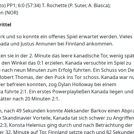
to) PP1; 6:0 (57:34) T. Rochette (P. Suter, A. Biasca);
ten (NOR)
ittel
tark und so konnte ein offenes Spiel erwartet werden. Vieles
Kanada und Justus Annunen bei Finnland ankommen.
ten sie in der 2. Minute das leere kanadische Tor, wenig spä
 den Winkel das 0:1 erzielen. Kanada versuchte im Spiel zu
ie nach neun Minuten zum Erfolg führten. Ein Schuss von D
Robert Thomas, der den Puck ins Tor schoss. Kanada war n
der befreien konnten, zog Dylan Holloway bei einem
 führte 2:1. Ein erstes Powerplayließen Kanada liegen und
lätter nach 20 Minuten 2:1.
en, nach 49 Sekunden konnte Aleksander Barkov einen Abpra
 Skandinavier Vorteile, Kanada tat sich schwer zu Angriffen
2:3, Konsta Helenius ging durch und nach Betrachtung der
der 32. Minute auf Tor. Finnland setzte nach und 82 Sekunde