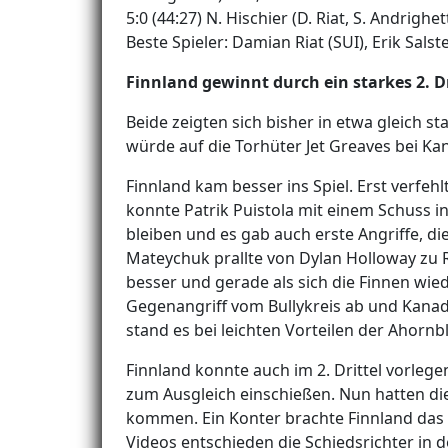
5:0 (44:27) N. Hischier (D. Riat, S. Andrighet
Beste Spieler: Damian Riat (SUI), Erik Sals
Finnland gewinnt durch ein starkes 2. Dr
Beide zeigten sich bisher in etwa gleich s
würde auf die Torhüter Jet Greaves bei 
Finnland kam besser ins Spiel. Erst verfehl
konnte Patrik Puistola mit einem Schuss in
bleiben und es gab auch erste Angriffe, d
Mateychuk prallte von Dylan Holloway zu 
besser und gerade als sich die Finnen wie
Gegenangriff vom Bullykreis ab und Kanada
stand es bei leichten Vorteilen der Ahornb
Finnland konnte auch im 2. Drittel vorleg
zum Ausgleich einschießen. Nun hatten die
kommen. Ein Konter brachte Finnland das 
Videos entschieden die Schiedsrichter in 