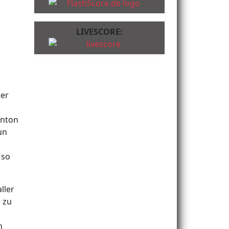
LIVESCORE:
ter
enton
un
 so
ller
 zu
n