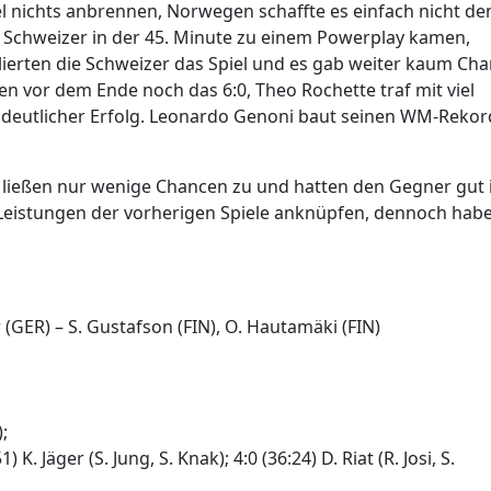
tel nichts anbrennen, Norwegen schaffte es einfach nicht de
e Schweizer in der 45. Minute zu einem Powerplay kamen,
llierten die Schweizer das Spiel und es gab weiter kaum Ch
den vor dem Ende noch das 6:0, Theo Rochette traf mit viel
 deutlicher Erfolg. Leonardo Genoni baut seinen WM-Rekor
ie ließen nur wenige Chancen zu und hatten den Gegner gut
 Leistungen der vorherigen Spiele anknüpfen, dennoch habe
r (GER) – S. Gustafson (FIN), O. Hautamäki (FIN)
);
 K. Jäger (S. Jung, S. Knak); 4:0 (36:24) D. Riat (R. Josi, S.