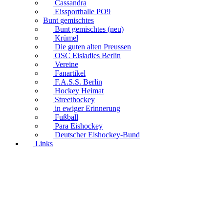
Cassandra
Eissporthalle PO9
Bunt gemischtes
Bunt gemischtes (neu)
Krümel
Die guten alten Preussen
OSC Eisladies Berlin
Vereine
Fanartikel
F.A.S.S. Berlin
Hockey Heimat
Streethockey
in ewiger Erinnerung
Fußball
Para Eishockey
Deutscher Eishockey-Bund
Links