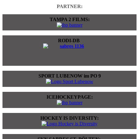
PARTNER:
TAMPA 2 FILMS:
RODI-DB
SPORT LUBENOW im PO 9
ICEHOCKEYPAGE:
HOCKEY IS DIVERSITY: