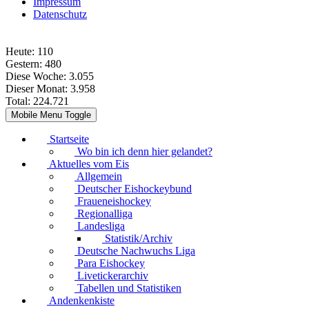
Impressum
Datenschutz
Heute:
110
Gestern:
480
Diese Woche:
3.055
Dieser Monat:
3.958
Total:
224.721
Mobile Menu Toggle
Startseite
Wo bin ich denn hier gelandet?
Aktuelles vom Eis
Allgemein
Deutscher Eishockeybund
Fraueneishockey
Regionalliga
Landesliga
Statistik/Archiv
Deutsche Nachwuchs Liga
Para Eishockey
Livetickerarchiv
Tabellen und Statistiken
Andenkenkiste