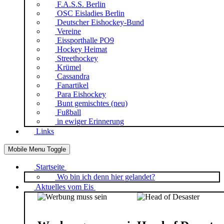
F.A.S.S. Berlin
OSC Eisladies Berlin
Deutscher Eishockey-Bund
Vereine
Eissporthalle PO9
Hockey Heimat
Streethockey
Krümel
Cassandra
Fanartikel
Para Eishockey
Bunt gemischtes (neu)
Fußball
in ewiger Erinnerung
Links
Mobile Menu Toggle
Startseite
Wo bin ich denn hier gelandet?
Aktuelles vom Eis