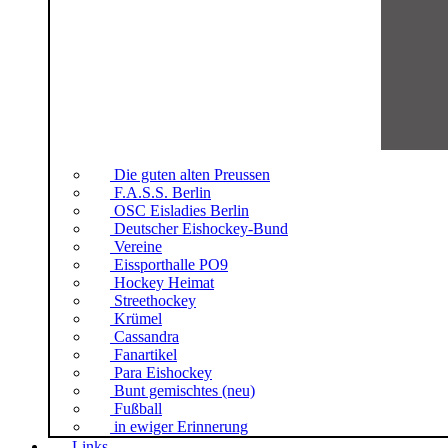
Die guten alten Preussen
F.A.S.S. Berlin
OSC Eisladies Berlin
Deutscher Eishockey-Bund
Vereine
Eissporthalle PO9
Hockey Heimat
Streethockey
Krümel
Cassandra
Fanartikel
Para Eishockey
Bunt gemischtes (neu)
Fußball
in ewiger Erinnerung
Links