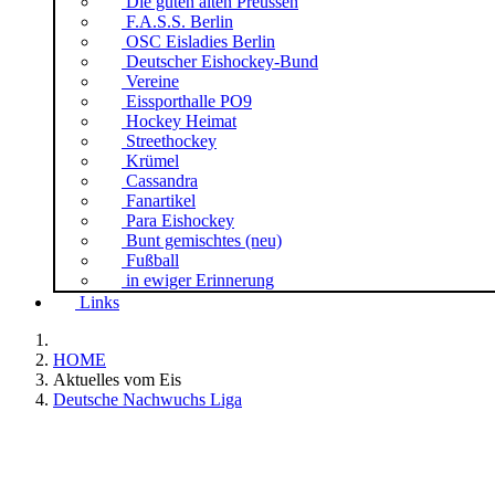
Die guten alten Preussen
F.A.S.S. Berlin
OSC Eisladies Berlin
Deutscher Eishockey-Bund
Vereine
Eissporthalle PO9
Hockey Heimat
Streethockey
Krümel
Cassandra
Fanartikel
Para Eishockey
Bunt gemischtes (neu)
Fußball
in ewiger Erinnerung
Links
HOME
Aktuelles vom Eis
Deutsche Nachwuchs Liga