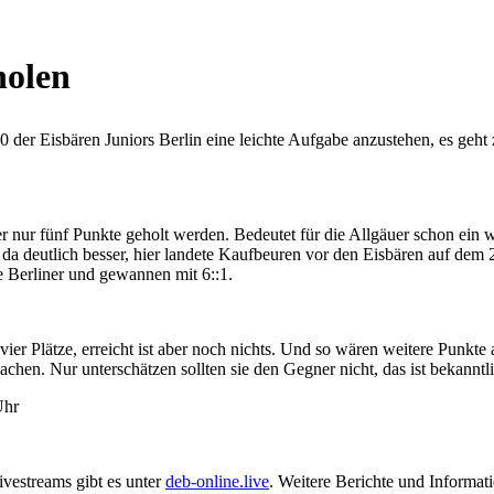
holen
U20 der Eisbären Juniors Berlin eine leichte Aufgabe anzustehen, es g
her nur fünf Punkte geholt werden. Bedeutet für die Allgäuer schon ein
s da deutlich besser, hier landete Kaufbeuren vor den Eisbären auf dem 2
ie Berliner und gewannen mit 6::1.
vier Plätze, erreicht ist aber noch nichts. Und so wären weitere Punkt
chen. Nur unterschätzen sollten sie den Gegner nicht, das ist bekanntl
Uhr
ivestreams gibt es unter
deb-online.live
. Weitere Berichte und Informat