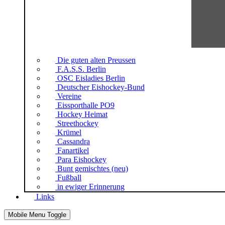
Die guten alten Preussen
F.A.S.S. Berlin
OSC Eisladies Berlin
Deutscher Eishockey-Bund
Vereine
Eissporthalle PO9
Hockey Heimat
Streethockey
Krümel
Cassandra
Fanartikel
Para Eishockey
Bunt gemischtes (neu)
Fußball
in ewiger Erinnerung
Links
Mobile Menu Toggle