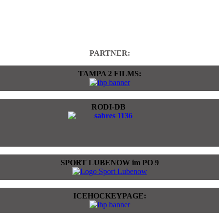
PARTNER:
TAMPA 2 FILMS:
RODI-DB
SPORT LUBENOW im PO 9
ICEHOCKEYPAGE: