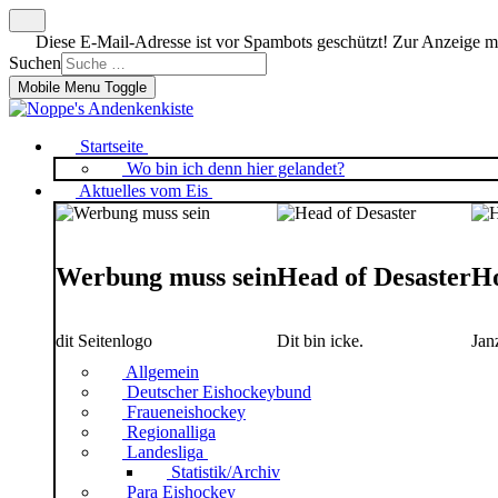
Diese E-Mail-Adresse ist vor Spambots geschützt! Zur Anzeige mus
Suchen
Mobile Menu Toggle
Startseite
Wo bin ich denn hier gelandet?
Aktuelles vom Eis
Werbung muss sein
Head of Desaster
Ho
dit Seitenlogo
Dit bin icke.
Jan
Allgemein
Deutscher Eishockeybund
Fraueneishockey
Regionalliga
Landesliga
Statistik/Archiv
Para Eishockey