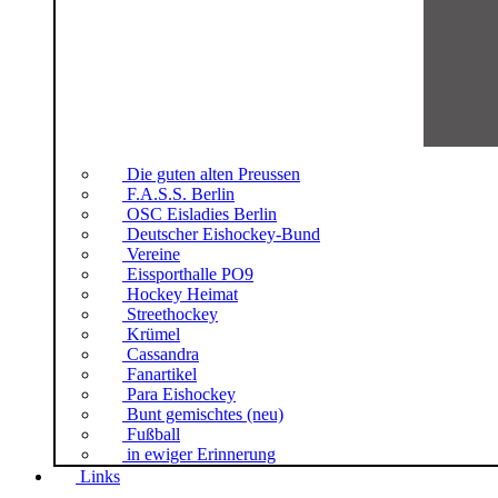
Die guten alten Preussen
F.A.S.S. Berlin
OSC Eisladies Berlin
Deutscher Eishockey-Bund
Vereine
Eissporthalle PO9
Hockey Heimat
Streethockey
Krümel
Cassandra
Fanartikel
Para Eishockey
Bunt gemischtes (neu)
Fußball
in ewiger Erinnerung
Links