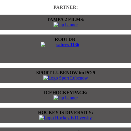
PARTNER:
TAMPA 2 FILMS:
RODI-DB
SPORT LUBENOW im PO 9
ICEHOCKEYPAGE:
HOCKEY IS DIVERSITY: