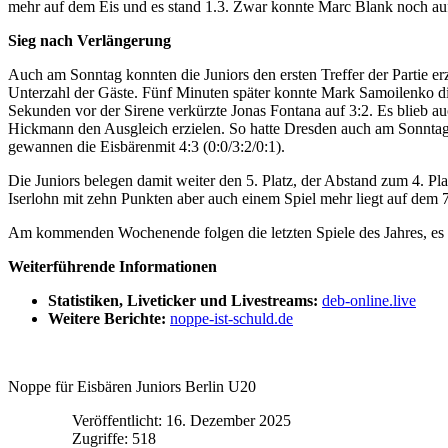
mehr auf dem Eis und es stand 1.3. Zwar konnte Marc Blank noch au
Sieg nach Verlängerung
Auch am Sonntag konnten die Juniors den ersten Treffer der Partie er
Unterzahl der Gäste. Fünf Minuten später konnte Mark Samoilenko die
Sekunden vor der Sirene verkürzte Jonas Fontana auf 3:2. Es blieb
Hickmann den Ausgleich erzielen. So hatte Dresden auch am Sonntag z
gewannen die Eisbärenmit 4:3 (0:0/3:2/0:1).
Die Juniors belegen damit weiter den 5. Platz, der Abstand zum 4. Pla
Iserlohn mit zehn Punkten aber auch einem Spiel mehr liegt auf dem 7
Am kommenden Wochenende folgen die letzten Spiele des Jahres, es 
Weiterführende Informationen
Statistiken, Liveticker und Livestreams:
deb-online.live
Weitere Berichte:
noppe-ist-schuld.de
Noppe für Eisbären Juniors Berlin U20
Veröffentlicht: 16. Dezember 2025
Zugriffe: 518