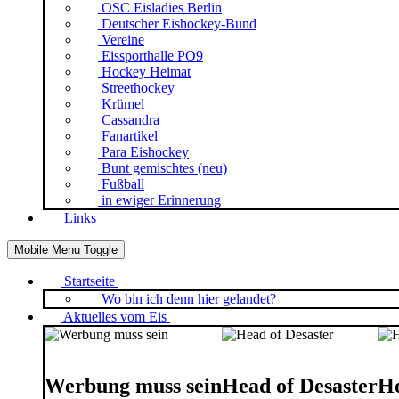
OSC Eisladies Berlin
Deutscher Eishockey-Bund
Vereine
Eissporthalle PO9
Hockey Heimat
Streethockey
Krümel
Cassandra
Fanartikel
Para Eishockey
Bunt gemischtes (neu)
Fußball
in ewiger Erinnerung
Links
Mobile Menu Toggle
Startseite
Wo bin ich denn hier gelandet?
Aktuelles vom Eis
Werbung muss sein
Head of Desaster
Ho