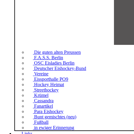
Die guten alten Preussen
F.A.S.S. Berlin
OSC Eisladies Berlin
Deutscher Eishockey-Bund
Vereine
Eissporthalle PO9
Hockey Heimat
Streethockey
Krümel
Cassandra
Fanartikel
Para Eishockey
Bunt gemischtes (neu)
Fußball
in ewiger Erinnerung
Links