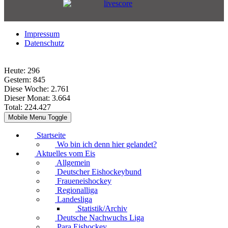
Impressum
Datenschutz
Heute:
296
Gestern:
845
Diese Woche:
2.761
Dieser Monat:
3.664
Total:
224.427
Mobile Menu Toggle
Startseite
Wo bin ich denn hier gelandet?
Aktuelles vom Eis
Allgemein
Deutscher Eishockeybund
Fraueneishockey
Regionalliga
Landesliga
Statistik/Archiv
Deutsche Nachwuchs Liga
Para Eishockey