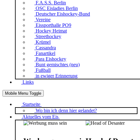
F.A.S.S. Berlin
OSC Eisladies Berlin
Deutscher Eishockey-Bund
Vereine
Eissporthalle PO9
Hockey Heimat
Streethockey
Krümel
Cassandra
Fanartikel
Para Eishockey
Bunt gemischtes (neu)
Fußball
in ewiger Erinnerung
Links
Mobile Menu Toggle
Startseite
Wo bin ich denn hier gelandet?
Aktuelles vom Eis