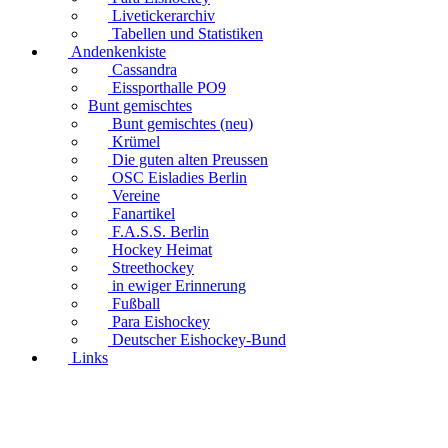
Livetickerarchiv
Tabellen und Statistiken
Andenkenkiste
Cassandra
Eissporthalle PO9
Bunt gemischtes
Bunt gemischtes (neu)
Krümel
Die guten alten Preussen
OSC Eisladies Berlin
Vereine
Fanartikel
F.A.S.S. Berlin
Hockey Heimat
Streethockey
in ewiger Erinnerung
Fußball
Para Eishockey
Deutscher Eishockey-Bund
Links