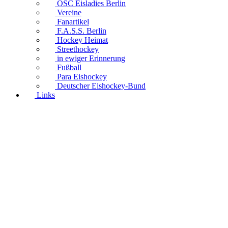
OSC Eisladies Berlin
Vereine
Fanartikel
F.A.S.S. Berlin
Hockey Heimat
Streethockey
in ewiger Erinnerung
Fußball
Para Eishockey
Deutscher Eishockey-Bund
Links