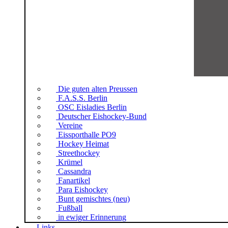
Die guten alten Preussen
F.A.S.S. Berlin
OSC Eisladies Berlin
Deutscher Eishockey-Bund
Vereine
Eissporthalle PO9
Hockey Heimat
Streethockey
Krümel
Cassandra
Fanartikel
Para Eishockey
Bunt gemischtes (neu)
Fußball
in ewiger Erinnerung
Links