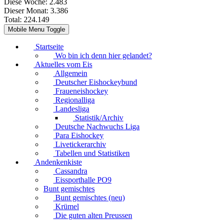
Diese Woche:
2.483
Dieser Monat:
3.386
Total:
224.149
Mobile Menu Toggle
Startseite
Wo bin ich denn hier gelandet?
Aktuelles vom Eis
Allgemein
Deutscher Eishockeybund
Fraueneishockey
Regionalliga
Landesliga
Statistik/Archiv
Deutsche Nachwuchs Liga
Para Eishockey
Livetickerarchiv
Tabellen und Statistiken
Andenkenkiste
Cassandra
Eissporthalle PO9
Bunt gemischtes
Bunt gemischtes (neu)
Krümel
Die guten alten Preussen