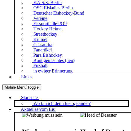
F.A.S.S. Berlin
OSC Eisladies Berlin
Deutscher Eishockey-Bund
Vereine
Eissporthalle PO9
Hockey Heimat
Streethockey
Krümel
Cassandra
Fanartikel
Para Eishockey
Bunt gemischtes (neu)
Fußball
in ewiger Erinnerung
Links
Mobile Menu Toggle
Startseite
Wo bin ich denn hier gelandet?
Aktuelles vom Eis