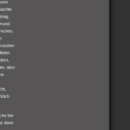
e vom
 machte
önig,
ksmund
örnchen,
r
 mussten
fielen
dern,
er, also
ne
cht,
klich
che bei
as dann