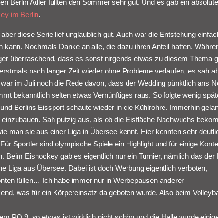
n Berlin Adler füllten den Sommer sehr gut. Und es gab ein absolut
ey im Berlin
.
, aber diese Serie lief unglaublich gut. Auch war die Entstehung einfac
 kann. Nochmals Danke an alle, die dazu ihren Anteil hatten. Währe
iger überraschend, dass es sonst nirgends etwas zu diesem Thema
 erstmals nach langer Zeit wieder ohne Probleme verlaufen, es sah a
n war im Juli noch die Rede davon, dass der Wedding pünktlich ans N
t bekanntlich selten etwas Vernünftiges raus. So folgte wenig spät
und Berlins Eissport schaute wieder in die Kühlrohre. Immerhin gela
e einzubauen. Sah putzig aus, als ob die Eisfläche Nachwuchs bek
ie man sie aus einer Liga in Übersee kennt. Hier konnten sehr deutli
Für Sportler sind olympische Spiele ein Highlight und für einige Kont
h. Beim Eishockey gab es eigentlich nur ein Turnier, nämlich das der
ne Liga aus Übersee. Dabei ist doch Werbung eigentlich verboten,
onten füllen… Ich habe immer nur in Werbepausen anderer
d, was für ein Körpereinsatz da geboten wurde. Also beim Volleybal
m PO 9, so etwas ist wirklich nicht schön und die Halle wurde einig