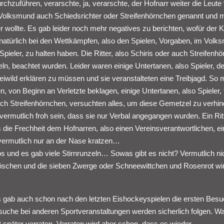
zuführen, verarschte, ja, verarschte, der Hofnarr weiter die Leut
 im Volksmund auch Schiedsrichter oder Streifenhörnchen genannt und
 wollte. Es gab leider noch mehr negatives zu berichten, wofür der K
ab natürlich bei den Wettkämpfen, also den Spielen, Vorgaben, im Vol
Spieler, zu halten haben. Die Ritter, also Schiris oder auch Streifenh
ln, beachtet wurden. Leider waren einige Untertanen, also Spieler, de
reiwild erklären zu müssen und sie veranstalteten eine Treibjagd. So
 von Beginn an Verletzte beklagen, einige Untertanen, also Spieler, 
auch Streifenhörnchen, versuchten alles, um diese Gemetzel zu verhin
rmutlich froh sein, dass sie nur Verbal angegangen wurden. Ein Ritt
s die Frechheit dem Hofnarren, also einen Vereinsverantwortlichen, ei
 vermutlich nur an der Nase kratzen…
los und es gab viele Stirnrunzeln… Sowas gibt es nicht? Vermutlich ni
schen und die sieben Zwerge oder Schneewittchen und Rosenrot wir
 gab auch schon nach den letzten Eishockeyspielen die ersten Besu
che bei anderen Sportveranstaltungen werden sicherlich folgen. W
st später verraten. Verraten wird aber schon, dass es wieder