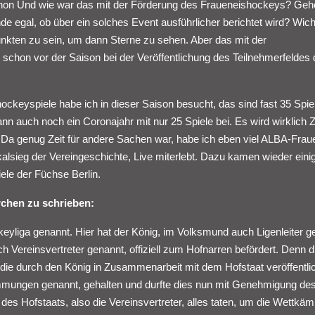
chon Und wie war das mit der Förderung des Fraueneishockeys? Geh
 egal, ob über ein solches Event ausführlicher berichtet wird? Wich
nkten zu sein, um dann Sterne zu sehen. Aber das mit der
ch schon vor der Saison bei der Veröffentlichung des Teilnehmerfeldes 
ckeyspiele habe ich in dieser Saison besucht, das sind fast 35 Spie
n auch noch ein Coronajahr mit nur 25 Spiele bei. Es wird wirklich Z
Da genug Zeit für andere Sachen war, habe ich eben viel ALBA-Frau
alsieg der Vereingeschichte, Live miterlebt. Dazu kamen wieder eini
ele der Füchse Berlin.
rchen zu schrieben:
eyliga genannt. Hier hat der König, im Volksmund auch Ligenleiter g
Vereinsvertreter genannt, offiziell zum Hofnarren befördert. Denn d
 die durch den König in Zusammenarbeit mit dem Hofstaat veröffentli
mungen genannt, gehalten und durfte dies nun mit Genehmigung de
es Hofstaats, also die Vereinsvertreter, alles taten, um die Wettkäm