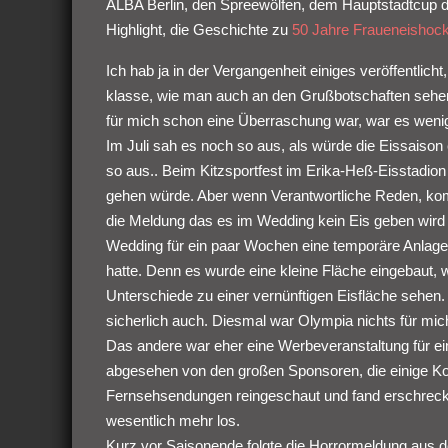
ALBA Berlin, den Spreewölfen, dem Hauptstadtcup de
Highlight, die Geschichte zu
50 Jahre Fraueneishock
Ich hab ja in der Vergangenheit einiges veröffentlicht
klasse, wie man auch an den Grußbotschaften sehen
für mich schon eine Überraschung war, war es wen
Im Juli sah es noch so aus, als würde die Eissaison
so aus.. Beim Kitzsportfest im Erika-Heß-Eisstadio
gehen würde. Aber wenn Verantwortliche Reden, komm
die Meldung das es im Wedding kein Eis geben wird 
Wedding für ein paar Wochen eine temporäre Anlag
hatte. Denn es wurde eine kleine Fläche eingebaut, w
Unterschiede zu einer vernünftigen Eisfläche sehen. 
sicherlich auch. Diesmal war Olympia nichts für mic
Das andere war eher eine Werbeveranstaltung für ei
abgesehen von den großen Sponsoren, die einige K
Fernsehsendungen reingeschaut und fand erschrecken
wesentlich mehr los.
Kurz vor Saisonende folgte die Horrormeldung aus de