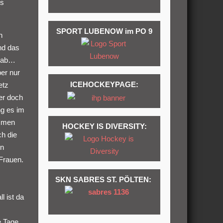
es
SPORT LUBENOW im PO 9
h
nd das
 gab…
ber nur
ICEHOCKEYPAGE:
etz
er doch
ng es im
ommen
HOCKEY IS DIVERSITY:
ch die
en
 Frauen.
SKN SABRES ST. PÖLTEN:
l ist da
e Tage