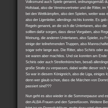
Volksmund auch Spiele genannt, ordnungsgemäß durch
Hofstaat, also die Vereinsvertreter und die Ritter,
bei den Wettkämpfen, also den Spielen, weiter was er
also der Ligenleiter, allerdings nichts konnte. Es g
Regeln genannt, an die sich die Untertanen, also die 
sollten dafür sorgen, dass diese Vorgaben, also Rege
Meinung, die anderen Untertanen, also Spieler, zu F
einige der teilnehmenden Truppen, also Mannschaften,
sogar sehr lange aus. Die Ritter, also Schiris oder 
sie waren aber machtlos. Und sie konnten am Ende ve
Schiris oder auch Streifenhörnchen, besaß allerding
große Strafe zu verpassen, dabei wollte dieser sich
So war in diesem Königreich, also die Liga, einiges 
denn wer glaub schon, dass die Märchen von Dornrö
passiert sind???
Nun geht es also wieder in die Sommerpause und es
den ALBA-Frauen und den Spreefüxxen. Weitere Besu
folgt ist ein Doppeljubiläum, mehr dazu wird aber er