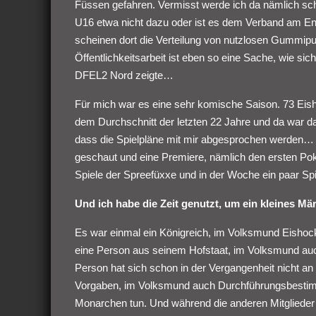
Füssen gefahren. Vermisst werde ich da nämlich s
U16 etwa nicht dazu oder ist es dem Verband am Ende
scheinen dort die Verteilung von nutzlosen Gummipu
Öffentlichkeitsarbeit ist eben so eine Sache, wie si
DFEL2 Nord zeigte…
Für mich war es eine sehr komische Saison. 73 Eisho
dem Durchschnitt der letzten 22 Jahre und da war dan
dass die Spielpläne mit mir abgesprochen werden… 
geschaut und eine Premiere, nämlich den ersten Pok
Spiele der Spreefüxxe und in der Woche ein paar Spi
Und ich habe die Zeit genutzt, um ein kleines Mä
Es war einmal ein Königreich, im Volksmund Eishock
eine Person aus seinem Hofstaat, im Volksmund auch 
Person hat sich schon in der Vergangenheit nicht an
Vorgaben, im Volksmund auch Durchführungsbestim
Monarchen tun. Und während die anderen Mitglieder d