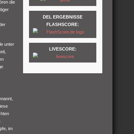
ören die
tiger
DEL ERGEBNISSE
FLASHSCORE:
der
le unter
LIVESCORE:
eit,
en
ge
enannt,
iese
chten
s
pfe, im