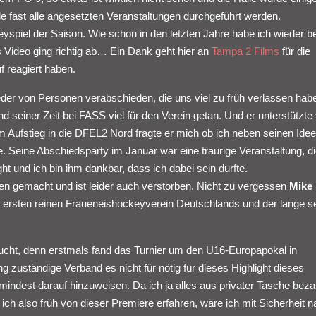
 fast alle angesetzten Veranstaltungen durchgeführt werden.
yspiel der Saison. Wie schon in den letzten Jahre habe ich wieder be
s Video ging richtig ab… Ein Dank geht hier an
Tampa 2 Films
für die
f reagiert haben.
der von Personen verabschieden, die uns viel zu früh verlassen habe
d seiner Zeit bei FASS viel für den Verein getan. Und er unterstützte
Aufstieg in die DFEL2 Nord fragte er mich ob ich neben seinen Ide
 Seine Abschiedsparty im Januar war eine traurige Veranstaltung, di
ht und ich bin ihm dankbar, dass ich dabei sein durfte.
 gemacht und ist leider auch verstorben. Nicht zu vergessen
Mike
ersten reinen Fraueneishockeyverein Deutschlands und der lange se
sucht, denn erstmals fand das Turnier um den U16-Europapokal in
ung zuständige Verband es nicht für nötig für dieses Highlight dieses
indest darauf hinzuweisen. Da ich ja alles aus privater Tasche beza
 ich also früh von dieser Premiere erfahren, wäre ich mit Sicherheit 