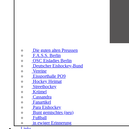
Die guten alten Preussen
F.A.S.S. Berlin
OSC Eisladies Berlin
Deutscher Eishockey-Bund
Vereine
Eissporthalle PO9
Hockey Heimat
Streethockey
Krümel
Cassandra
Fanartikel
Para Eishockey
Bunt gemischtes (neu)
Fußball
in ewiger Erinnerung
Links