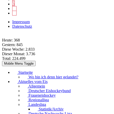
3
Impressum
Datenschutz
Heute:
368
Gestern:
845
Diese Woche:
2.833
Dieser Monat:
3.736
Total:
224.499
Mobile Menu Toggle
Startseite
Wo bin ich denn hier gelandet?
Aktuelles vom Eis
Allgemein
Deutscher Eishockeybund
Fraueneishockey
Regionalliga
Landesliga
Statistik/Archiv
Deutsche Nachwuchs Liga