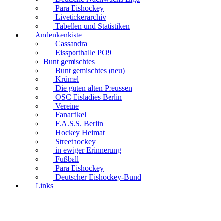
Para Eishockey
Livetickerarchiv
Tabellen und Statistiken
Andenkenkiste
Cassandra
Eissporthalle PO9
Bunt gemischtes
Bunt gemischtes (neu)
Krümel
Die guten alten Preussen
OSC Eisladies Berlin
Vereine
Fanartikel
F.A.S.S. Berlin
Hockey Heimat
Streethockey
in ewiger Erinnerung
Fußball
Para Eishockey
Deutscher Eishockey-Bund
Links