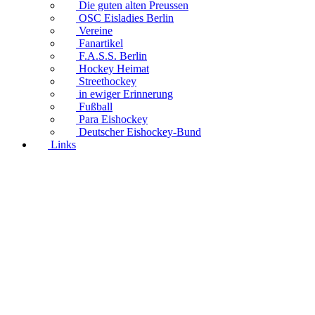
Die guten alten Preussen
OSC Eisladies Berlin
Vereine
Fanartikel
F.A.S.S. Berlin
Hockey Heimat
Streethockey
in ewiger Erinnerung
Fußball
Para Eishockey
Deutscher Eishockey-Bund
Links