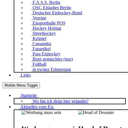
F.A.S.S. Berlin
OSC Eisladies Berlin
Deutscher Eishockey-Bund
Vereine
Eissporthalle PO9
Hockey Heimat
Streethockey
Krümel
Cassandra
Fanartikel
Para Eishockey
Bunt gemischtes (neu)
Fußball
in ewiger Erinnerung
Links
Mobile Menu Toggle
Startseite
Wo bin ich denn hier gelandet?
Aktuelles vom Eis