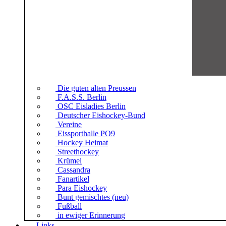
Die guten alten Preussen
F.A.S.S. Berlin
OSC Eisladies Berlin
Deutscher Eishockey-Bund
Vereine
Eissporthalle PO9
Hockey Heimat
Streethockey
Krümel
Cassandra
Fanartikel
Para Eishockey
Bunt gemischtes (neu)
Fußball
in ewiger Erinnerung
Links