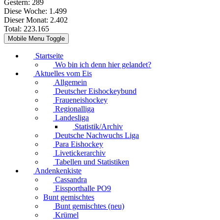
Gestern:
289
Diese Woche:
1.499
Dieser Monat:
2.402
Total:
223.165
Mobile Menu Toggle
Startseite
Wo bin ich denn hier gelandet?
Aktuelles vom Eis
Allgemein
Deutscher Eishockeybund
Fraueneishockey
Regionalliga
Landesliga
Statistik/Archiv
Deutsche Nachwuchs Liga
Para Eishockey
Livetickerarchiv
Tabellen und Statistiken
Andenkenkiste
Cassandra
Eissporthalle PO9
Bunt gemischtes
Bunt gemischtes (neu)
Krümel