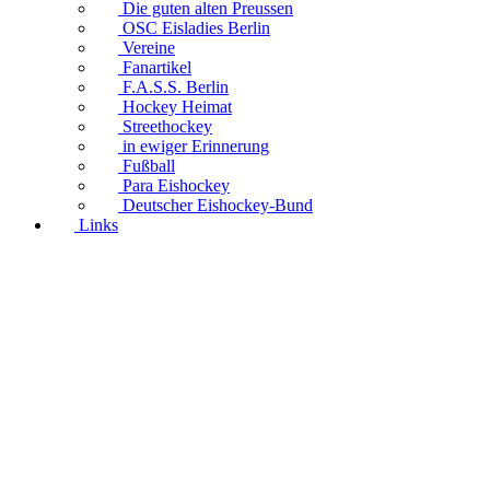
Die guten alten Preussen
OSC Eisladies Berlin
Vereine
Fanartikel
F.A.S.S. Berlin
Hockey Heimat
Streethockey
in ewiger Erinnerung
Fußball
Para Eishockey
Deutscher Eishockey-Bund
Links