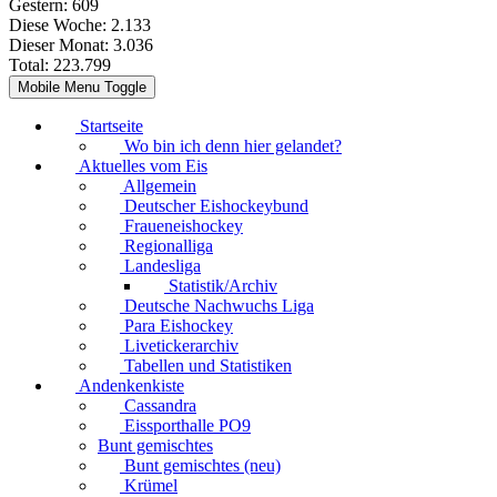
Gestern:
609
Diese Woche:
2.133
Dieser Monat:
3.036
Total:
223.799
Mobile Menu Toggle
Startseite
Wo bin ich denn hier gelandet?
Aktuelles vom Eis
Allgemein
Deutscher Eishockeybund
Fraueneishockey
Regionalliga
Landesliga
Statistik/Archiv
Deutsche Nachwuchs Liga
Para Eishockey
Livetickerarchiv
Tabellen und Statistiken
Andenkenkiste
Cassandra
Eissporthalle PO9
Bunt gemischtes
Bunt gemischtes (neu)
Krümel