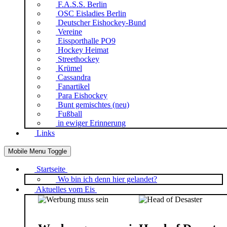
F.A.S.S. Berlin
OSC Eisladies Berlin
Deutscher Eishockey-Bund
Vereine
Eissporthalle PO9
Hockey Heimat
Streethockey
Krümel
Cassandra
Fanartikel
Para Eishockey
Bunt gemischtes (neu)
Fußball
in ewiger Erinnerung
Links
Mobile Menu Toggle
Startseite
Wo bin ich denn hier gelandet?
Aktuelles vom Eis