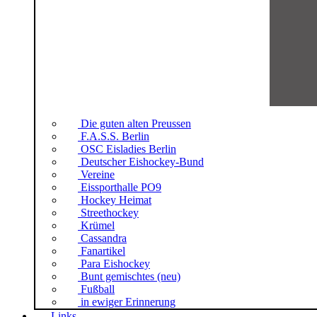
Die guten alten Preussen
F.A.S.S. Berlin
OSC Eisladies Berlin
Deutscher Eishockey-Bund
Vereine
Eissporthalle PO9
Hockey Heimat
Streethockey
Krümel
Cassandra
Fanartikel
Para Eishockey
Bunt gemischtes (neu)
Fußball
in ewiger Erinnerung
Links