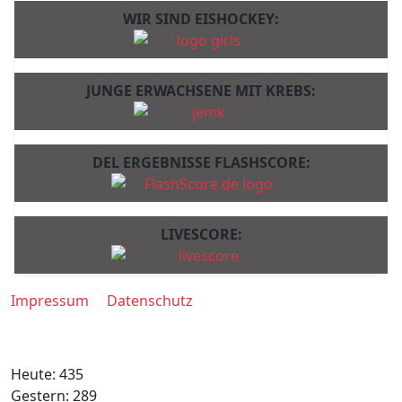
WIR SIND EISHOCKEY:
JUNGE ERWACHSENE MIT KREBS:
DEL ERGEBNISSE FLASHSCORE:
LIVESCORE:
Impressum
Datenschutz
Heute:
435
Gestern:
289