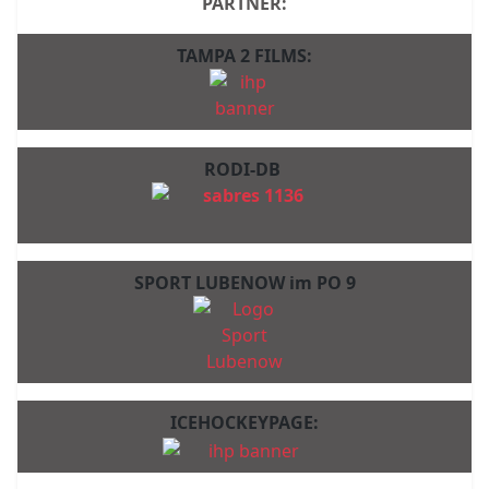
PARTNER:
TAMPA 2 FILMS:
RODI-DB
SPORT LUBENOW im PO 9
ICEHOCKEYPAGE: