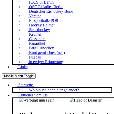
F.A.S.S. Berlin
OSC Eisladies Berlin
Deutscher Eishockey-Bund
Vereine
Eissporthalle PO9
Hockey Heimat
Streethockey
Krümel
Cassandra
Fanartikel
Para Eishockey
Bunt gemischtes (neu)
Fußball
in ewiger Erinnerung
Links
Mobile Menu Toggle
Startseite
Wo bin ich denn hier gelandet?
Aktuelles vom Eis