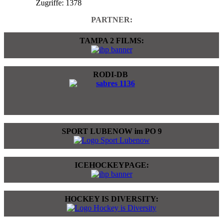
Zugriffe: 1378
PARTNER:
TAMPA 2 FILMS:
RODI-DB
SPORT LUBENOW im PO 9
ICEHOCKEYPAGE:
HOCKEY IS DIVERSITY: