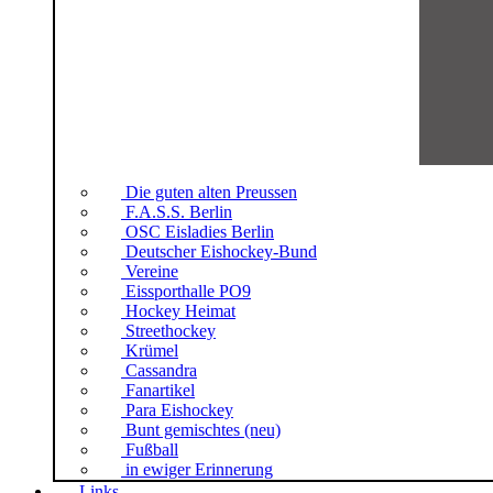
Die guten alten Preussen
F.A.S.S. Berlin
OSC Eisladies Berlin
Deutscher Eishockey-Bund
Vereine
Eissporthalle PO9
Hockey Heimat
Streethockey
Krümel
Cassandra
Fanartikel
Para Eishockey
Bunt gemischtes (neu)
Fußball
in ewiger Erinnerung
Links