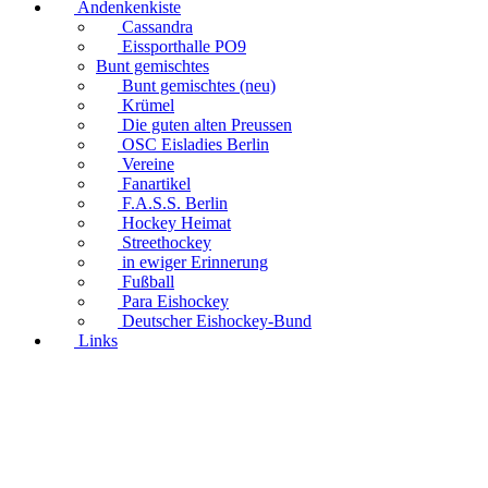
Andenkenkiste
Cassandra
Eissporthalle PO9
Bunt gemischtes
Bunt gemischtes (neu)
Krümel
Die guten alten Preussen
OSC Eisladies Berlin
Vereine
Fanartikel
F.A.S.S. Berlin
Hockey Heimat
Streethockey
in ewiger Erinnerung
Fußball
Para Eishockey
Deutscher Eishockey-Bund
Links